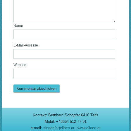
Name
E-Mail-Adresse
Website
Kontakt: Bernhard Schöpfer 6410 Telfs
Mobil: +43664 512 77 91
e-mail:
singen(at)elloco.at
|
www.elloco.at