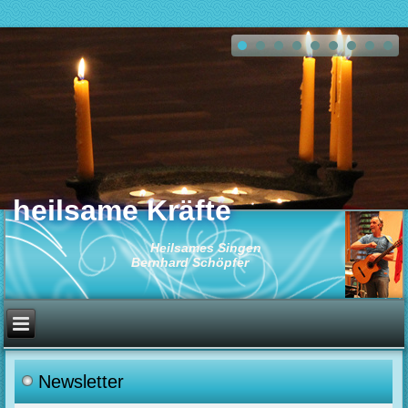
heilsame Kräfte
Heilsames Singen
Bernhard Schöpfer
Newsletter