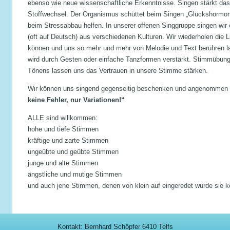
ebenso wie neue wissenschaftliche Erkenntnisse. Singen stärkt d
Stoffwechsel. Der Organismus schüttet beim Singen „Glückshormon
beim Stressabbau helfen. In unserer offenen Singgruppe singen wir
(oft auf Deutsch) aus verschiedenen Kulturen. Wir wiederholen die Li
können und uns so mehr und mehr von Melodie und Text berühren l
wird durch Gesten oder einfache Tanzformen verstärkt. Stimmüb
Tönens lassen uns das Vertrauen in unsere Stimme stärken.
Wir können uns singend gegenseitig beschenken und angenommen 
keine Fehler, nur Variationen!“
ALLE sind willkommen:
hohe und tiefe Stimmen
kräftige und zarte Stimmen
ungeübte und geübte Stimmen
junge und alte Stimmen
ängstliche und mutige Stimmen
und auch jene Stimmen, denen von klein auf eingeredet wurde sie 
Kontakt: Bernhard Schöpfer 6410 Telfs