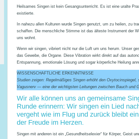
Heilsames Singen ist kein Gesangsunterricht. Es ist eine uralte Pra
existierte.
In nahezu allen Kulturen wurde Singen genutzt, um zu heilen, zu tr
schaffen. Die menschliche Stimme ist das älteste Instrument der W
uns wohnt.
Wenn wir singen, vibriert nicht nur die Luft um uns herum. Unser g
das Gewebe, die Organe. Diese Vibration wirkt direkt auf das aut
Entspannung, emotionale Lösung und sogar körperliche Heilung anr
WISSENSCHAFTLICHE ERKENNTNISSE
Studien zeigen: Regelmäßiges Singen erhöht den Oxytocinspiegel, 
Vagusnerv — eine der wichtigsten Leitungen zwischen Bauch und G
Wir alle können uns an gemeinsame Singe
Runde erinnern: Wir singen ein Lied nac
vergeht wie im Flug und zurück bleibt ei
der Freude im Herzen.
Singen mit anderen ist ein „Gesundheitselexier“ für Körper, Geist 