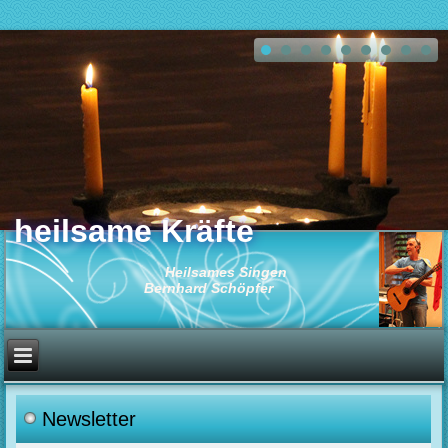
heilsame Kräfte
Heilsames Singen
Bernhard Schöpfer
Newsletter