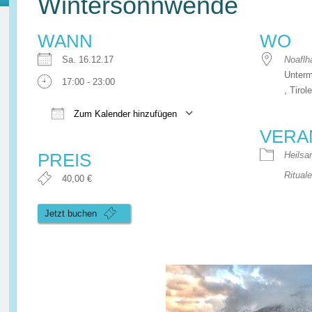
Wintersonnwende
WANN
WO
Sa. 16.12.17
Noaflh
Unterm
17:00 - 23:00
, Tirol
Zum Kalender hinzufügen
VERA
ICS herunterladen
Google Kalend
PREIS
Heilsa
Ritual
40,00 €
Jetzt buchen