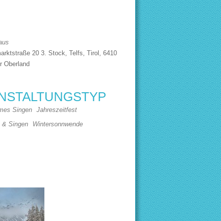
aus
arktstraße 20 3. Stock, Telfs, Tirol, 6410
er Oberland
NSTALTUNGSTYP
er
iCalendar
mes Singen
Jahreszeitfest
e & Singen
Wintersonnwende