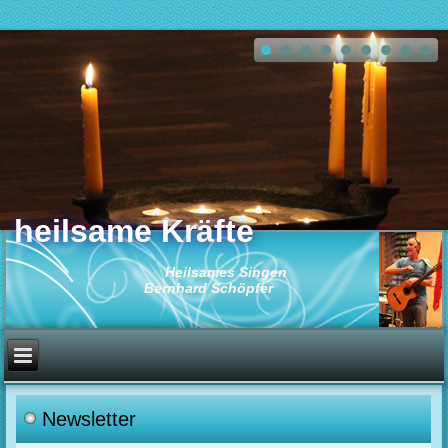
heilsame Kräfte
Heilsames Singen
Bernhard Schöpfer
Newsletter